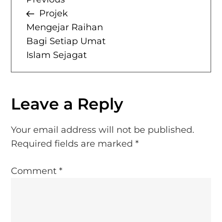
P
Bagi
Post
Projek
Setiap
o
Mengejar Raihan
Umat
Bagi Setiap Umat
s
Islam
Islam Sejagat
Sejagat
t
n
Leave a Reply
a
Your email address will not be published.
v
Required fields are marked
*
i
Comment
*
g
a