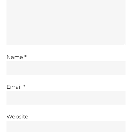
t
i
o
n
Name
*
Email
*
Website